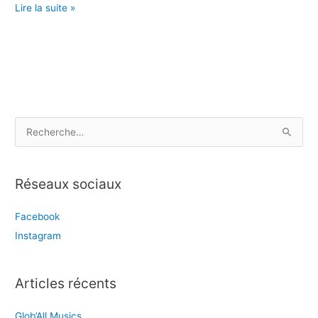
La
Lire la suite »
Région
Nord
Vaudois
R
e
c
Réseaux sociaux
h
e
Facebook
r
Instagram
c
h
e
Articles récents
r
Glob’All Musics