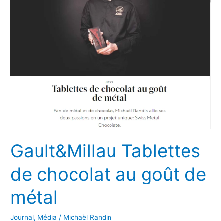
Gault&Millau Tablettes
de chocolat au goût de
métal
Journal
,
Média
/
Michaël Randin