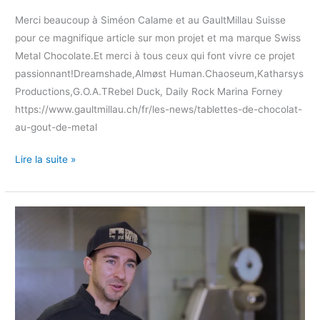
Merci beaucoup à Siméon Calame et au GaultMillau Suisse
pour ce magnifique article sur mon projet et ma marque Swiss
Metal Chocolate.Et merci à tous ceux qui font vivre ce projet
passionnant!Dreamshade,Almøst Human.Chaoseum,Katharsys
Productions,G.O.A.TRebel Duck, Daily Rock Marina Forney
https://www.gaultmillau.ch/fr/les-news/tablettes-de-chocolat-
au-gout-de-metal
Gault&Millau
Lire la suite »
Tablettes
de
chocolat
au
goût
de
métal