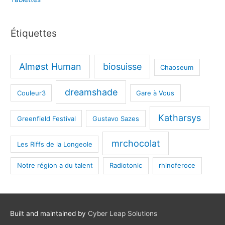
Étiquettes
Almøst Human
biosuisse
Chaoseum
dreamshade
Couleur3
Gare à Vous
Katharsys
Greenfield Festival
Gustavo Sazes
mrchocolat
Les Riffs de la Longeole
Notre région a du talent
Radiotonic
rhinoferoce
Built and maintained by
Cyber Leap Solutions