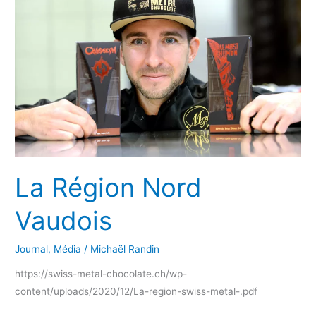
La Région Nord
Vaudois
Journal
,
Média
/
Michaël Randin
https://swiss-metal-chocolate.ch/wp-
content/uploads/2020/12/La-region-swiss-metal-.pdf