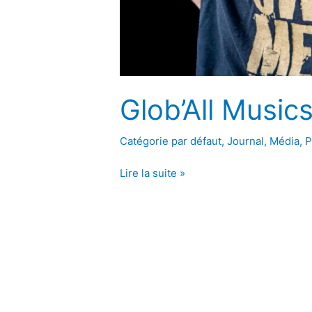
Glob’All Music
Catégorie par défaut
,
Journal
,
Média
,
P
Glob’All
Lire la suite »
Musics