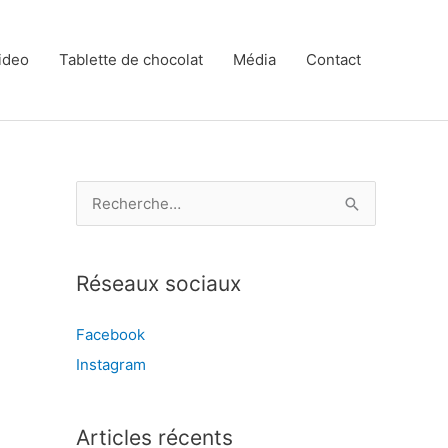
ideo
Tablette de chocolat
Média
Contact
R
e
c
Réseaux sociaux
h
e
Facebook
r
Instagram
c
h
e
Articles récents