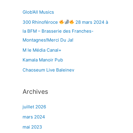
r
Glob’All Musics
300 Rhinoféroce
28 mars 2024 à
:
la BFM – Brasserie des Franches-
Montagnes!Merci Du Ja!
M le Média Canal+
Kamala Manoir Pub
Chaoseum Live Baleinev
Archives
juillet 2026
mars 2024
mai 2023