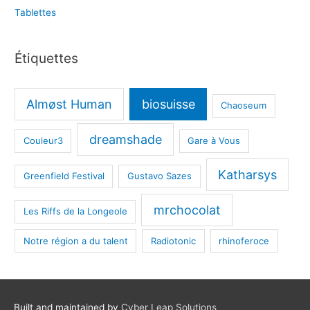
Tablettes
Étiquettes
Almøst Human
biosuisse
Chaoseum
dreamshade
Couleur3
Gare à Vous
Katharsys
Greenfield Festival
Gustavo Sazes
mrchocolat
Les Riffs de la Longeole
Notre région a du talent
Radiotonic
rhinoferoce
Built and maintained by
Cyber Leap Solutions