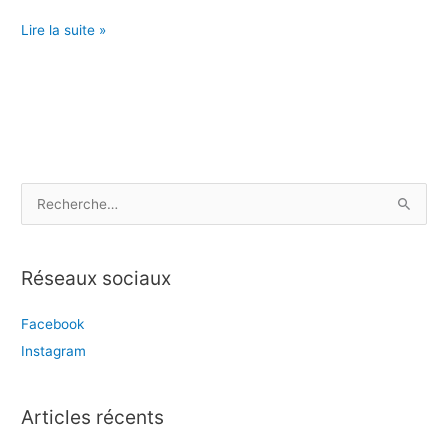
Sortie
Lire la suite »
de
la
première
tablette
Swiss
Metal
R
Chocolate
e
c
Réseaux sociaux
h
e
Facebook
r
Instagram
c
h
e
Articles récents
r