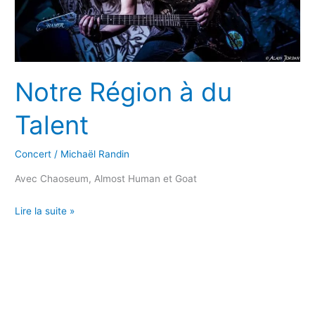
Notre Région à du
Talent
Concert
/
Michaël Randin
Avec Chaoseum, Almost Human et Goat
Notre
Lire la suite »
Région
à
du
Talent