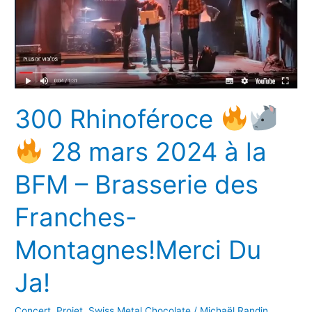
300 Rhinoféroce
28 mars 2024 à la
BFM – Brasserie des
Franches-
Montagnes!Merci Du
Ja!
Concert
,
Projet
,
Swiss Metal Chocolate
/
Michaël Randin