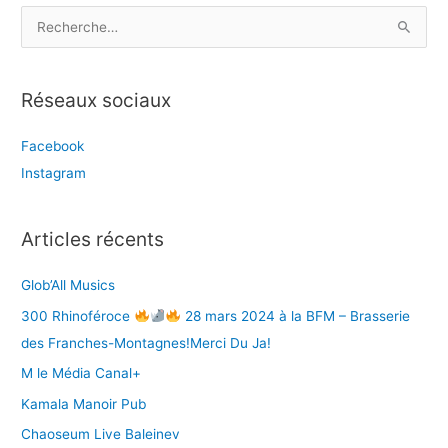
R
e
c
Réseaux sociaux
h
e
Facebook
r
Instagram
c
h
e
Articles récents
r
Glob’All Musics
:
300 Rhinoféroce
28 mars 2024 à la BFM – Brasserie
des Franches-Montagnes!Merci Du Ja!
M le Média Canal+
Kamala Manoir Pub
Chaoseum Live Baleinev