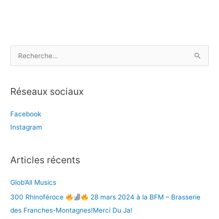
&
Gastro
Union
R
e
c
Réseaux sociaux
h
e
Facebook
r
Instagram
c
h
e
Articles récents
r
Glob’All Musics
:
300 Rhinoféroce
28 mars 2024 à la BFM – Brasserie
des Franches-Montagnes!Merci Du Ja!