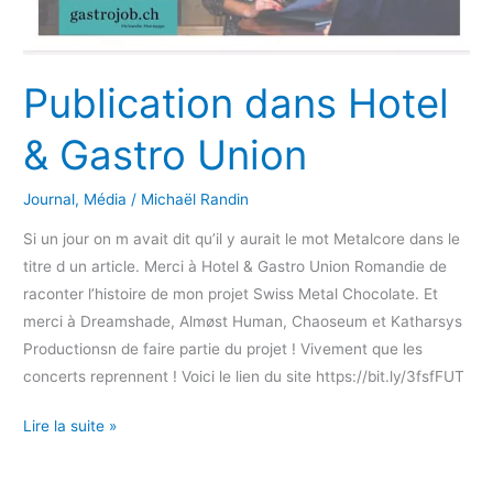
Publication dans Hotel
& Gastro Union
Journal
,
Média
/
Michaël Randin
Si un jour on m avait dit qu’il y aurait le mot Metalcore dans le
titre d un article. Merci à Hotel & Gastro Union Romandie de
raconter l’histoire de mon projet Swiss Metal Chocolate. Et
merci à Dreamshade, Almøst Human, Chaoseum et Katharsys
Productionsn de faire partie du projet ! Vivement que les
concerts reprennent ! Voici le lien du site https://bit.ly/3fsfFUT
Publication
Lire la suite »
dans
Hotel