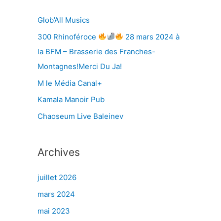
r
Glob’All Musics
300 Rhinoféroce
28 mars 2024 à
:
la BFM – Brasserie des Franches-
Montagnes!Merci Du Ja!
M le Média Canal+
Kamala Manoir Pub
Chaoseum Live Baleinev
Archives
juillet 2026
mars 2024
mai 2023