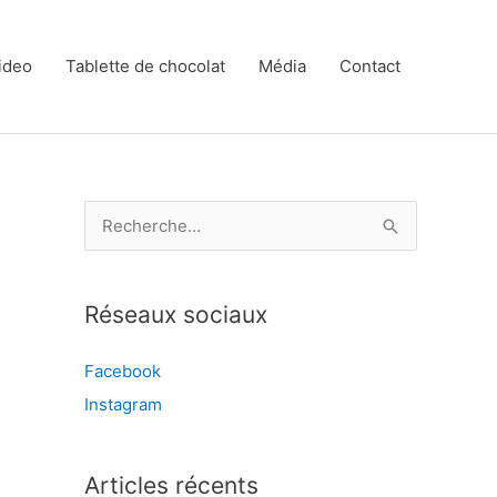
ideo
Tablette de chocolat
Média
Contact
R
e
c
Réseaux sociaux
h
e
Facebook
r
Instagram
c
h
e
Articles récents