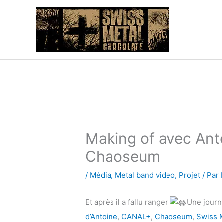
Aller
au
contenu
Making of avec Ant
Chaoseum
/
Média
,
Metal band video
,
Projet
/ Par
Et après il a fallu ranger
Une journ
d’Antoine
,
CANAL+
,
Chaoseum
,
Swiss 