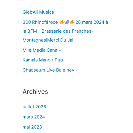
r
Glob’All Musics
300 Rhinoféroce
28 mars 2024 à
:
la BFM – Brasserie des Franches-
Montagnes!Merci Du Ja!
M le Média Canal+
Kamala Manoir Pub
Chaoseum Live Baleinev
Archives
juillet 2026
mars 2024
mai 2023