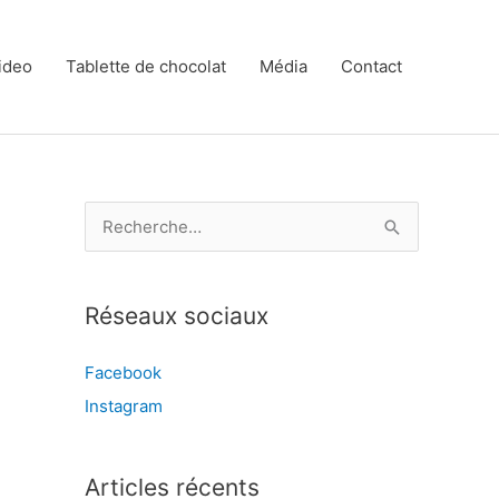
ideo
Tablette de chocolat
Média
Contact
R
e
c
Réseaux sociaux
h
e
Facebook
r
Instagram
c
h
e
Articles récents