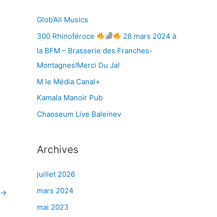
r
Glob’All Musics
300 Rhinoféroce
28 mars 2024 à
:
la BFM – Brasserie des Franches-
Montagnes!Merci Du Ja!
M le Média Canal+
Kamala Manoir Pub
Chaoseum Live Baleinev
Archives
juillet 2026
mars 2024
→
mai 2023