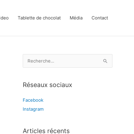
ideo
Tablette de chocolat
Média
Contact
R
e
c
Réseaux sociaux
h
e
Facebook
r
Instagram
c
h
e
Articles récents