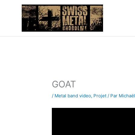
Aller
au
contenu
GOAT
/
Metal band video
,
Projet
/ Par
Michaë