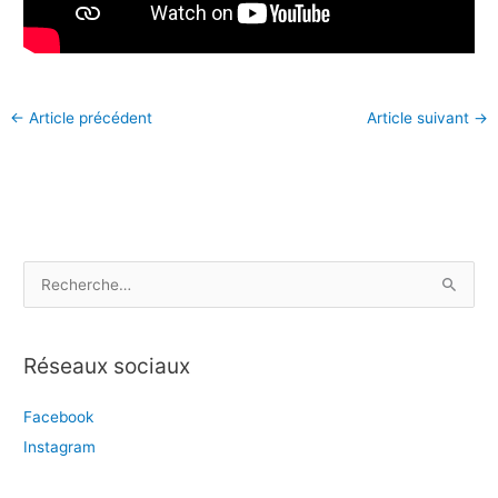
←
Article précédent
Article suivant
→
R
e
c
Réseaux sociaux
h
e
Facebook
r
Instagram
c
h