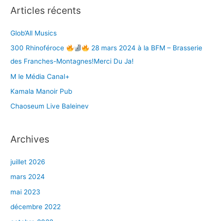
e
Articles récents
r
Glob’All Musics
:
300 Rhinoféroce
28 mars 2024 à la BFM – Brasserie
des Franches-Montagnes!Merci Du Ja!
M le Média Canal+
Kamala Manoir Pub
Chaoseum Live Baleinev
Archives
juillet 2026
mars 2024
mai 2023
décembre 2022