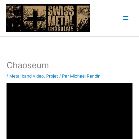
Aller
au
Men
contenu
princ
Chaoseum
/
Metal band video
,
Projet
/ Par
Michaël Randin