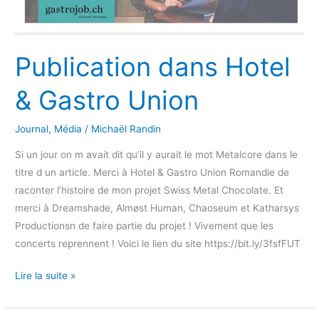
Publication dans Hotel
& Gastro Union
Journal
,
Média
/
Michaël Randin
Si un jour on m avait dit qu’il y aurait le mot Metalcore dans le
titre d un article. Merci à Hotel & Gastro Union Romandie de
raconter l’histoire de mon projet Swiss Metal Chocolate. Et
merci à Dreamshade, Almøst Human, Chaoseum et Katharsys
Productionsn de faire partie du projet ! Vivement que les
concerts reprennent ! Voici le lien du site https://bit.ly/3fsfFUT
Publication
Lire la suite »
dans
Hotel