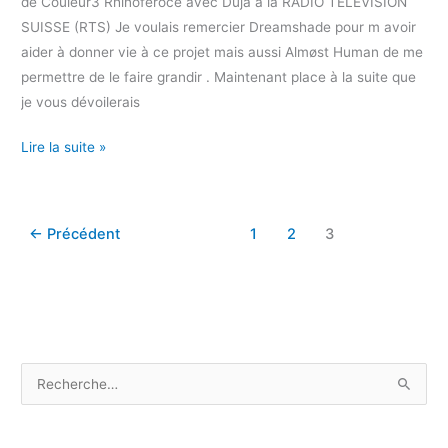
de Couleur3 Rhinoféroce avec Duja à la RADIO TELEVISION
SUISSE (RTS) Je voulais remercier Dreamshade pour m avoir
aider à donner vie à ce projet mais aussi Almøst Human de me
permettre de le faire grandir . Maintenant place à la suite que
je vous dévoilerais
Passage
Lire la suite »
dans
Rhinoféroce
←
Précédent
1
2
3
R
e
c