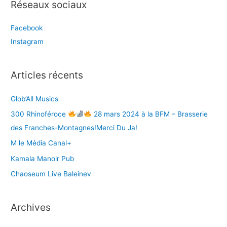
Réseaux sociaux
h
e
Facebook
r
Instagram
c
h
e
Articles récents
r
Glob’All Musics
:
300 Rhinoféroce
28 mars 2024 à la BFM – Brasserie
des Franches-Montagnes!Merci Du Ja!
M le Média Canal+
Kamala Manoir Pub
Chaoseum Live Baleinev
Archives