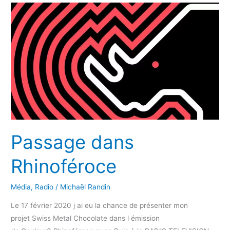
&
Gastro
Union
Passage dans
Rhinoféroce
Média
,
Radio
/
Michaël Randin
Le 17 février 2020 j ai eu la chance de présenter mon
projet Swiss Metal Chocolate dans l émission