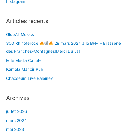
Instagram
c
h
e
Articles récents
r
Glob’All Musics
:
300 Rhinoféroce
28 mars 2024 à la BFM – Brasserie
des Franches-Montagnes!Merci Du Ja!
M le Média Canal+
Kamala Manoir Pub
Chaoseum Live Baleinev
Archives
juillet 2026
mars 2024
mai 2023