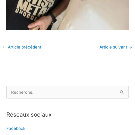
←
Article précédent
Article suivant
→
R
e
c
Réseaux sociaux
h
e
Facebook
r