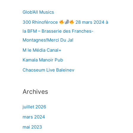
r
Glob’All Musics
300 Rhinoféroce
28 mars 2024 à
:
la BFM – Brasserie des Franches-
Montagnes!Merci Du Ja!
M le Média Canal+
Kamala Manoir Pub
Chaoseum Live Baleinev
Archives
juillet 2026
mars 2024
mai 2023