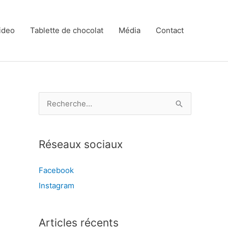
ideo
Tablette de chocolat
Média
Contact
R
e
c
Réseaux sociaux
h
e
Facebook
r
Instagram
c
h
e
Articles récents